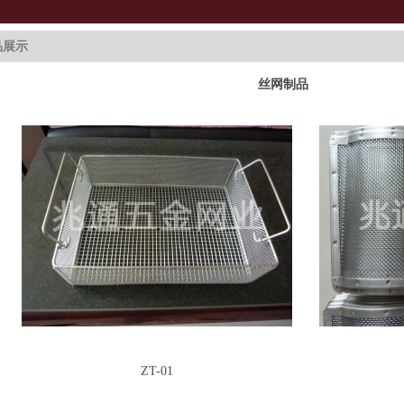
品展示
丝网制品
ZT-01