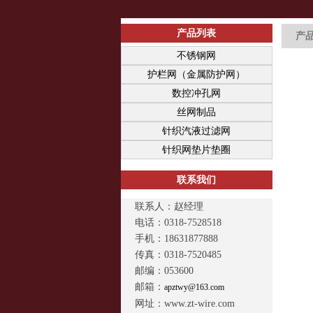
产品列表
产
不锈钢网
护栏网（金属防护网）
数控冲孔网
丝网制品
针织汽液过滤网
针织网垫片垫圈
联系我们
联系人：赵经理
电话：0318-7528518
手机：18631877888
传真：0318-7520485
邮编：053600
邮箱：
apztwy@163.com
网址：www.zt-wire.com