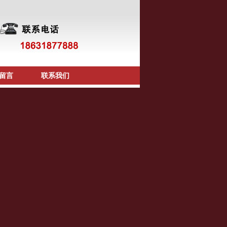
留言
联系我们