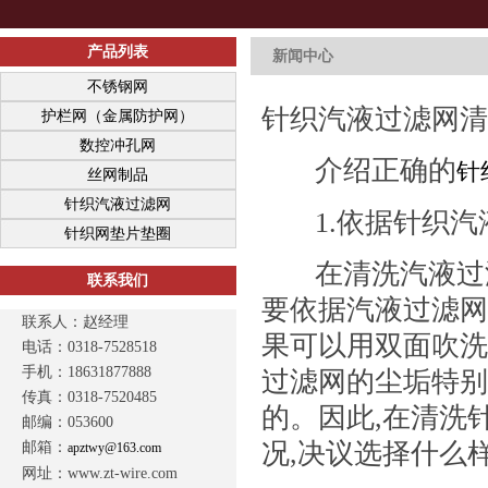
产品列表
新闻中心
不锈钢网
针织汽液过滤网清
护栏网（金属防护网）
数控冲孔网
介绍正确的
针
丝网制品
针织汽液过滤网
1.
依据针织汽
针织网垫片垫圈
在清洗汽液过
联系我们
要依据汽液过滤网
联系人：赵经理
果可以用双面吹洗
电话：0318-7528518
手机：18631877888
过滤网的尘垢特别
传真：0318-7520485
的。因此
,
在清洗
邮编：053600
况
,
决议选择什么
邮箱：
apztwy@163.com
网址：www.zt-wire.com