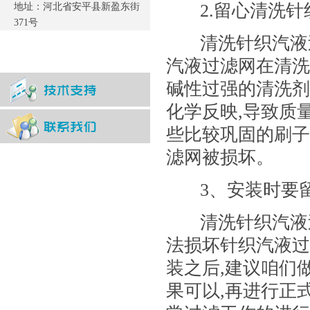
2.
留心清洗针
地址：河北省安平县新盈东街
371号
清洗针织汽液
汽液过滤网在清洗
碱性过强的清洗剂
化学反映
,
导致质
些比较巩固的刷子
滤网被损坏。
3
、安装时要
清洗针织汽液
法损坏针织汽液过
装之后
,
建议咱们
果可以
,
再进行正